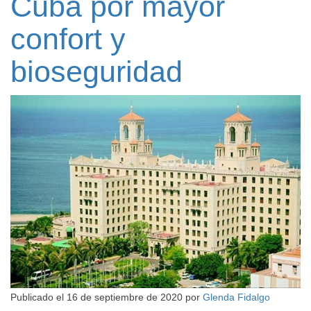
Cuba por mayor
confort y
bioseguridad
Publicado el
16 de septiembre de 2020
por
Glenda Fidalgo