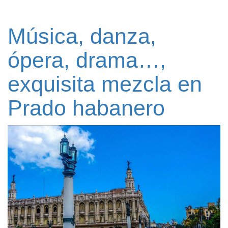
Música, danza,
ópera, drama…,
exquisita mezcla en
Prado habanero