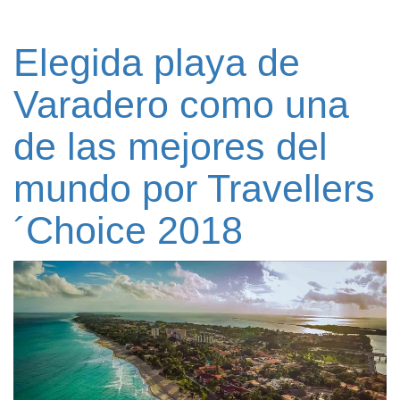
Elegida playa de
Varadero como una
de las mejores del
mundo por Travellers
´Choice 2018