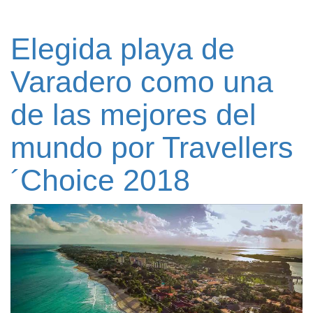
Elegida playa de
Varadero como una
de las mejores del
mundo por Travellers
´Choice 2018