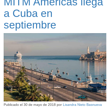
MITM Américas llega
a Cuba en
septiembre
Publicado el
30 de mayo de 2018
por
Lisandra Nieto Basnueva