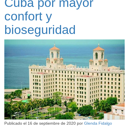
Cuba por mayor
confort y
bioseguridad
Publicado el
16 de septiembre de 2020
por
Glenda Fidalgo