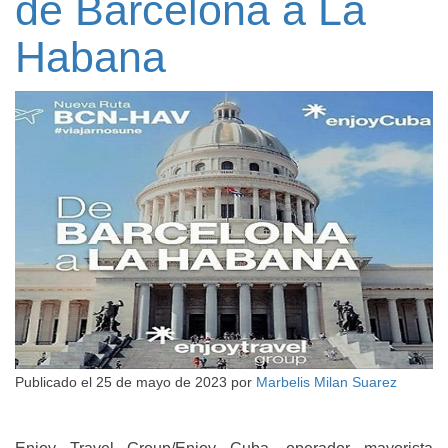
de Barcelona a La
Habana
Publicado el
25 de mayo de 2023
por
Marbelis Milan Suarez