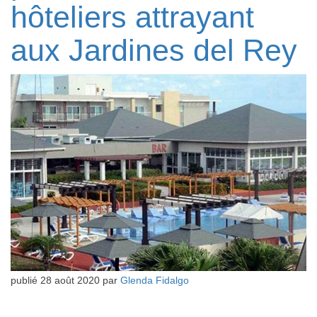
hôteliers attrayant
aux Jardines del Rey
publié
28 août 2020
par
Glenda Fidalgo