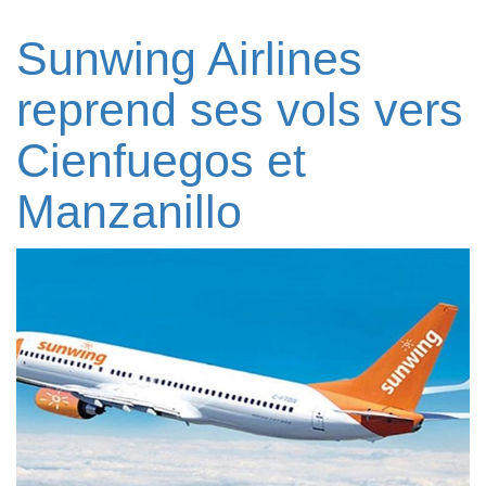
Sunwing Airlines
reprend ses vols vers
Cienfuegos et
Manzanillo