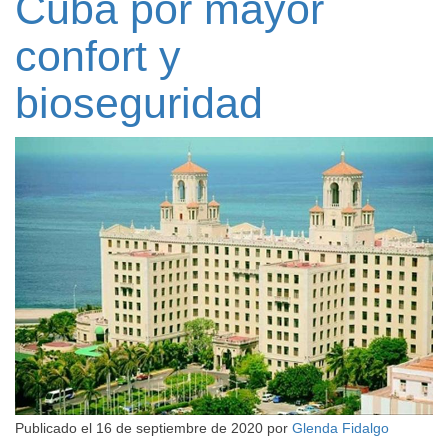
Cuba por mayor
confort y
bioseguridad
Publicado el
16 de septiembre de 2020
por
Glenda Fidalgo