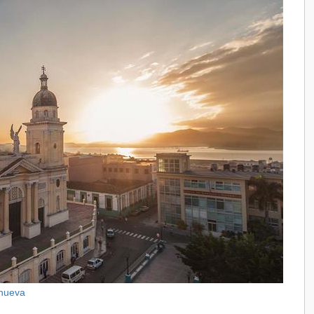
snueva