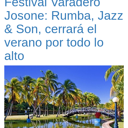
Festival Varadero
Josone: Rumba, Jazz
& Son, cerrará el
verano por todo lo
alto