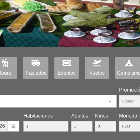
Tours
Traslados
Eventos
Vuelos
Campism
Promoci
Habitaciones
Adultos
Niños
Moneda