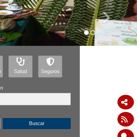
›
o
Salud
Seguros
ón
Buscar