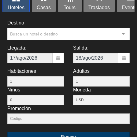
Hoteles
Casas
Tours
Traslados
Evento
Destino
Busca un hotel o destino
Llegada:
Salida:
Habitaciones
Adultos
Niños
Moneda
Promoción