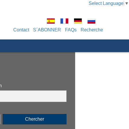
Select Language
▼
Contact
S´ABONNER
FAQs
Recherche
n
Chercher