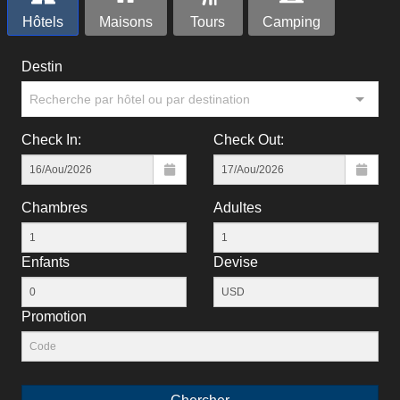
Hôtels
Maisons
Tours
Camping
Destin
Recherche par hôtel ou par destination
Check In:
Check Out:
Chambres
Adultes
Enfants
Devise
Рromotion