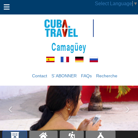
Select Language
▼
Camagüey
Contact
S´ABONNER
FAQs
Recherche
‹
›