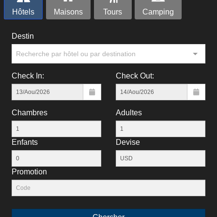
Hôtels
Maisons
Tours
Camping
Destin
Recherche par hôtel ou par destination
Check In:
Check Out:
Chambres
Adultes
Enfants
Devise
Рromotion