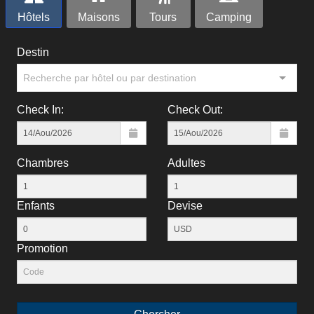
Hôtels
Maisons
Tours
Camping
Destin
Recherche par hôtel ou par destination
Check In:
Check Out:
Chambres
Adultes
Enfants
Devise
Рromotion