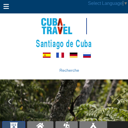
Select Language
▼
Santiago de Cuba
Recherche
‹
›