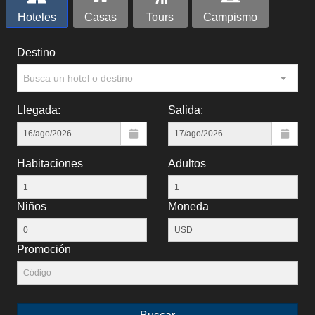
Hoteles
Casas
Tours
Campismo
Destino
Busca un hotel o destino
Llegada:
Salida:
Habitaciones
Adultos
Niños
Moneda
Promoción