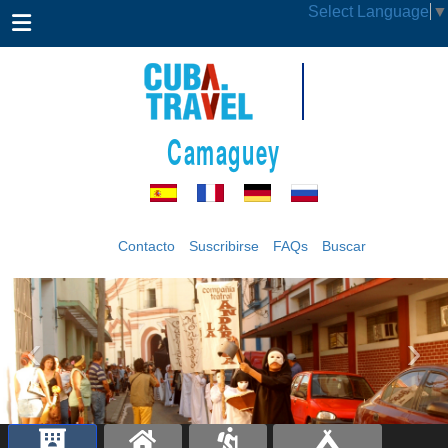
Select Language
▼
Camaguey
Contacto
Suscribirse
FAQs
Buscar
‹
›