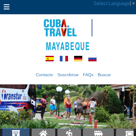
Select Language
▼
MAYABEQUE
Contacto
Suscribirse
FAQs
Buscar
‹
›