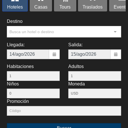
Hoteles
Casas
Tours
Traslados
Evento
Destino
Busca un hotel o destino
Llegada:
Salida:
Habitaciones
Adultos
Niños
Moneda
Promoción