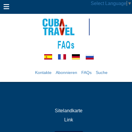
Select Language
▼
FAQs
Kontakte
Abonnieren
FAQs
Suche
Sitelandkarte
Link