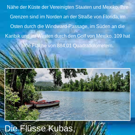
Nähe der Küste der Vereinigten Staaten und Mexiko. Ihre
Grenzen sind im Norden an der Straße von Florida, im
Osten durch die Windward-Passage, im Süden an die
Karibik und im Westen durch den Golf von Mexiko. 109 hat
eine Fläche von 884,01 Quadratkilometern.
Die Flüsse Kubas,