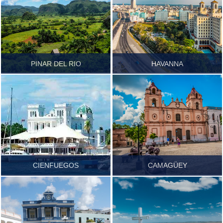
NATUR
LAND & LEUTE
KUL
PINAR DEL RIO
HAVANNA
Führer.pdf
Führer.pdf
CIENFUEGOS
CAMAGÜEY
Führer.pdf
Führer.pdf