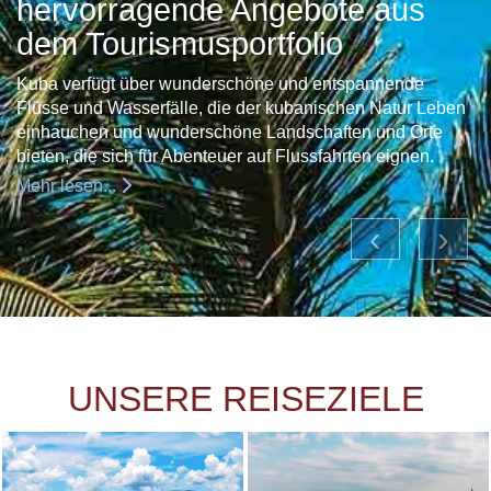
hervorragende Angebote aus
dem Tourismusportfolio
Kuba verfügt über wunderschöne und entspannende
Flüsse und Wasserfälle, die der kubanischen Natur Leben
einhauchen und wunderschöne Landschaften und Orte
bieten, die sich für Abenteuer auf Flussfahrten eignen.
Mehr lesen...
‹
›
UNSERE REISEZIELE