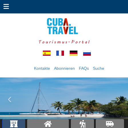
Tourismus-Portal
Kontakte
Abonnieren
FAQs
Suche
‹
›