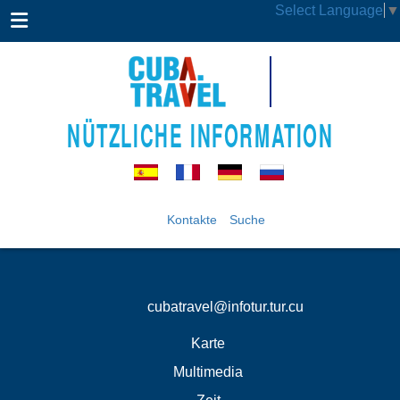
Select Language
▼
NÜTZLICHE INFORMATION
Kontakte
Suche
cubatravel@infotur.tur.cu
Karte
Multimedia