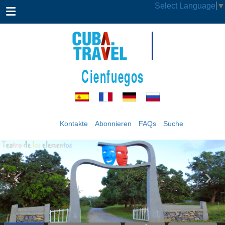
Select Language
▼
Cienfuegos
Kontakte
Abonnieren
FAQs
Suche
‹
›