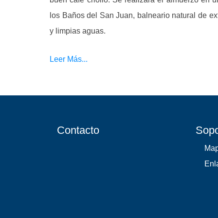
los Baños del San Juan, balneario natural de ext
y limpias aguas.
Leer Más...
Contacto
Sopo
Map
Enl