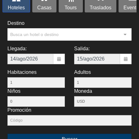
Hoteles
Casas
Tours
Traslados
Evento
Destino
Busca un hotel o destino
Llegada:
Salida:
Habitaciones
Adultos
Niños
Moneda
Promoción