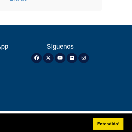
App
Síguenos
Entendido!