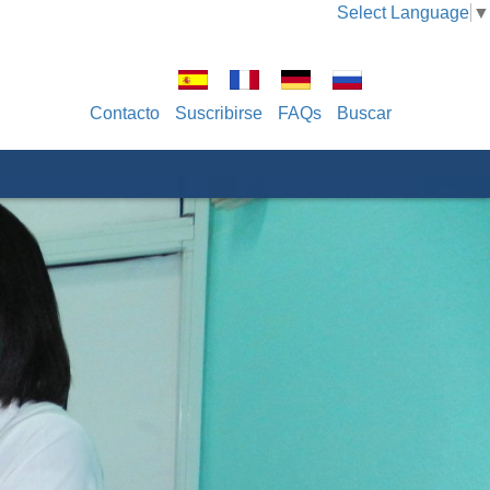
Select Language
▼
Contacto
Suscribirse
FAQs
Buscar