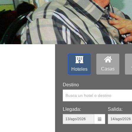
‹
Casas
Hoteles
Destino
Busca un hotel o destino
Llegada:
Salida: