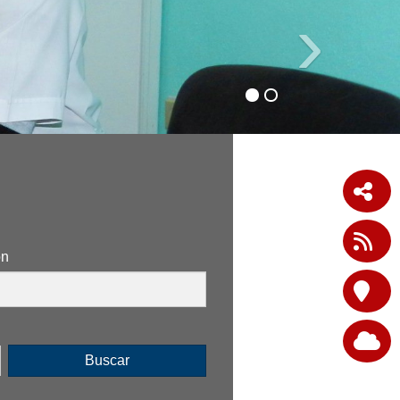
›
ón
Buscar