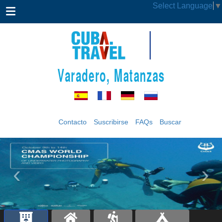
Select Language
▼
Varadero, Matanzas
Contacto
Suscribirse
FAQs
Buscar
‹
›