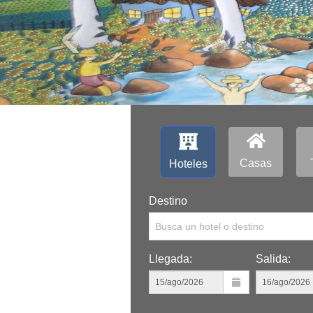
‹
Casas
Hoteles
Destino
Busca un hotel o destino
Llegada:
Salida: