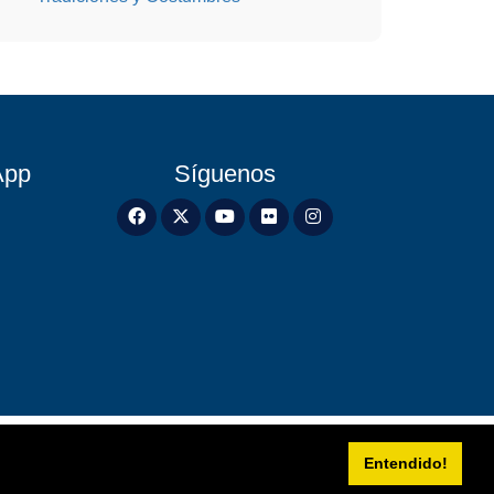
App
Síguenos
Entendido!