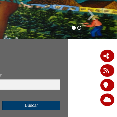
›
ón
Buscar