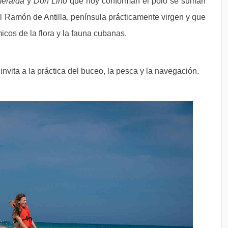
eralda
y
Don Lino
que hoy conforman el polo se suman
l Ramón de Antilla, península prácticamente virgen y que
cos de la flora y la fauna cubanas.
nvita a la práctica del buceo, la pesca y la navegación.