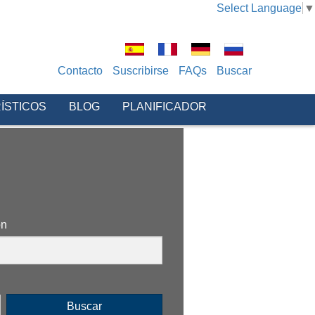
Select Language
▼
Contacto
Suscribirse
FAQs
Buscar
ÍSTICOS
BLOG
PLANIFICADOR
ón
Buscar