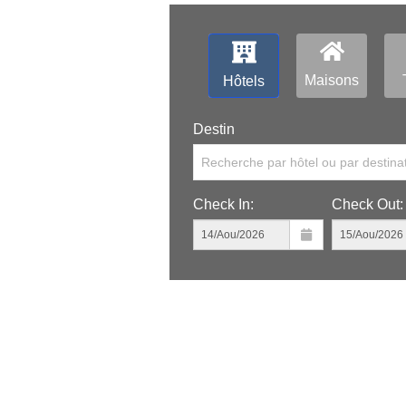
Maisons
Hôtels
Destin
Recherche par hôtel ou par destina
Check In:
Check Out: