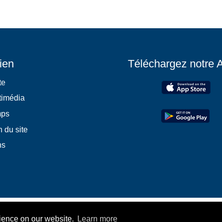
ien
Téléchargez notre 
te
timédia
mps
 du site
ns
rience on our website.
Learn more