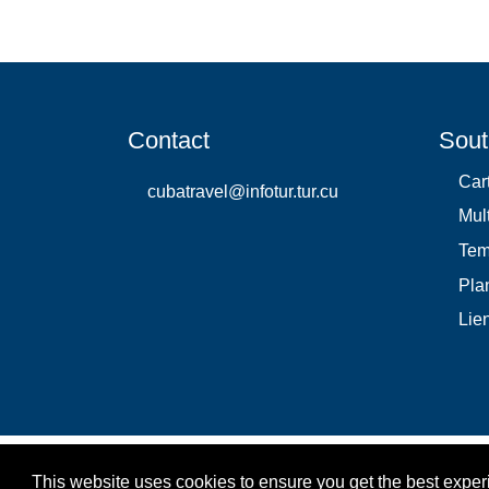
Contact
Sout
Car
cubatravel@infotur.tur.cu
Mul
Te
Plan
Lie
This website uses cookies to ensure you get the best expe