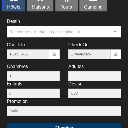
Hôtels
Maisons
Tours
Camping
Destin
Recherche par hôtel ou par destination
Check In:
Check Out:
Chambres
Adultes
Enfants
Devise
Рromotion