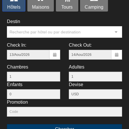
Hôtels
Maisons
Tours
Camping
Destin
Recherche par hôtel ou par destination
Check In:
Check Out:
Chambres
Adultes
Enfants
Devise
Рromotion