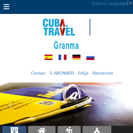
Select Language
▼
Granma
Contact
S´ABONNER
FAQs
Recherche
‹
›