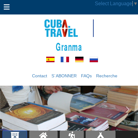
Select Language
▼
Granma
Contact
S´ABONNER
FAQs
Recherche
‹
›