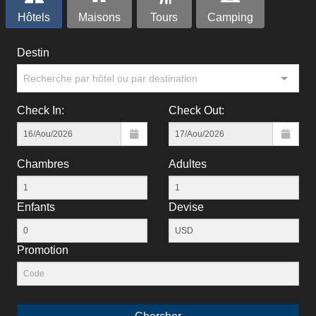
Hôtels
Maisons
Tours
Camping
Destin
Recherche par hôtel ou par destination
Check In:
Check Out:
Chambres
Adultes
Enfants
Devise
Рromotion