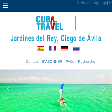
Select Language
▼
Jardines del Rey, Ciego de Ávila
Contact
S´ABONNER
FAQs
Recherche
‹
›