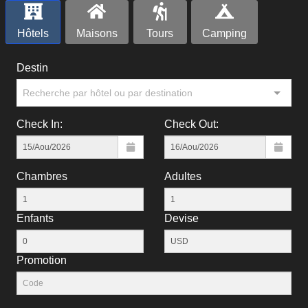
Hôtels
Maisons
Tours
Camping
Destin
Recherche par hôtel ou par destination
Check In:
Check Out:
Chambres
Adultes
Enfants
Devise
Рromotion