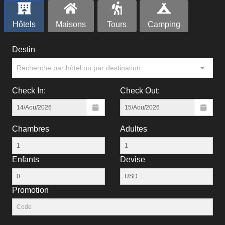
Hôtels
Maisons
Tours
Camping
Destin
Recherche par hôtel ou par destination
Check In:
Check Out:
Chambres
Adultes
Enfants
Devise
Рromotion