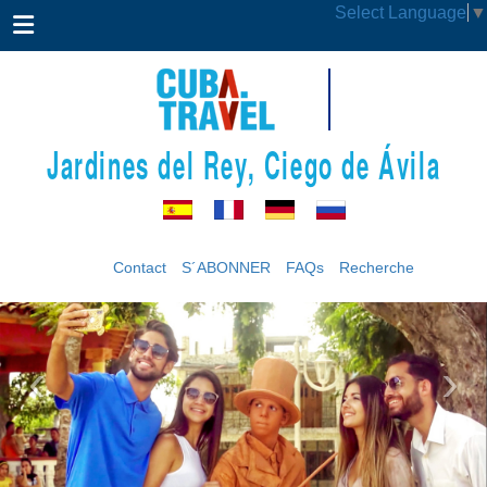
Select Language
▼
Jardines del Rey, Ciego de Ávila
Contact
S´ABONNER
FAQs
Recherche
‹
›