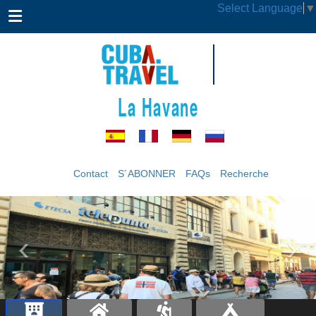
Select Language
▼
La Havane
Contact
S´ABONNER
FAQs
Recherche
‹
›