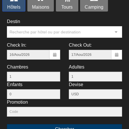
Hôtels
Maisons
Tours
Camping
Destin
Recherche par hôtel ou par destination
Check In:
Check Out:
Chambres
Adultes
Enfants
Devise
Рromotion