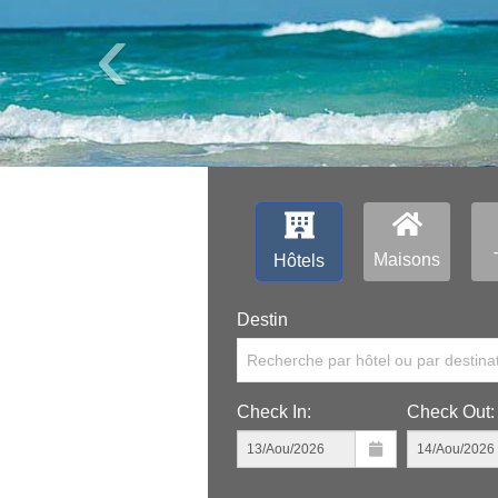
‹
Maisons
Hôtels
Destin
Recherche par hôtel ou par destina
Check In:
Check Out: