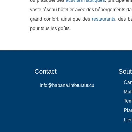
ou pratiquer des
activités nautiques
, principalem
vaste réseau hôtelier avec des hébergements d
grand confort, ainsi que des
restaurants
, des b
pour tous les goûts.
Contact
Sout
Car
info@habana.infotur.tur.cu
Mul
Te
Plan
Lie