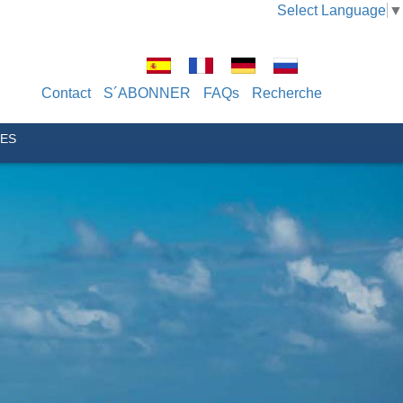
Select Language
▼
Contact
S´ABONNER
FAQs
Recherche
UES