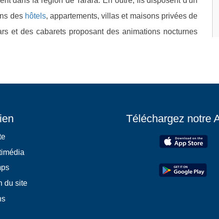
ent dans la région de Tarará. En outre, ils disposent d'un
ans des
hôtels
, appartements, villas et maisons privées de
ars et des cabarets proposant des animations nocturnes
ien
Téléchargez notre 
te
timédia
mps
 du site
ns