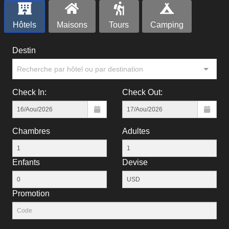
Hôtels
Maisons
Tours
Camping
Destin
Recherche par hôtel ou par destination
Check In:
Check Out:
Chambres
Adultes
Enfants
Devise
Рromotion