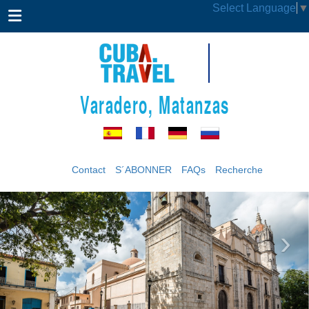
Select Language
▼
Varadero, Matanzas
Contact
S´ABONNER
FAQs
Recherche
‹
›