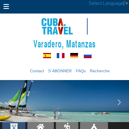
Select Language
▼
Varadero, Matanzas
Contact
S´ABONNER
FAQs
Recherche
‹
›