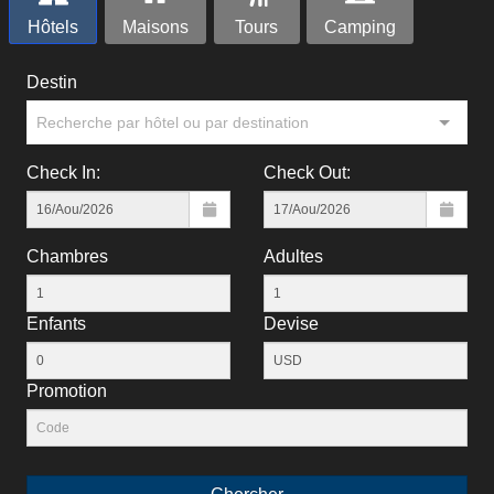
Hôtels
Maisons
Tours
Camping
Destin
Recherche par hôtel ou par destination
Check In:
Check Out:
Chambres
Adultes
Enfants
Devise
Рromotion