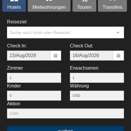
Hotels
Mietwohnungen
Touren
Тransfers
Reiseziel
Suche nach Hotel oder Reiseziel
Check In:
Check Out:
Zimmer
Erwachsenen
Kinder
Währung
Aktion