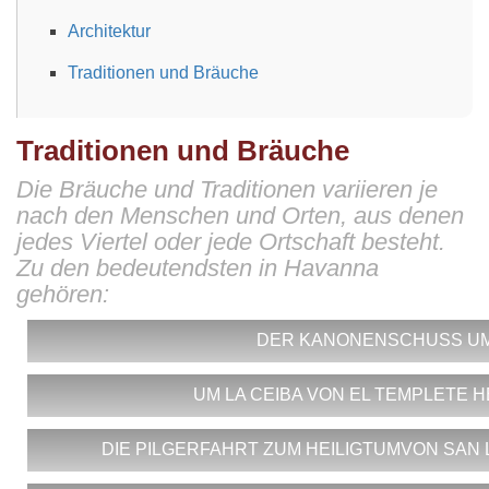
Architektur
Traditionen und Bräuche
Traditionen und Bräuche
Die Bräuche und Traditionen variieren je
nach den Menschen und Orten, aus denen
jedes Viertel oder jede Ortschaft besteht.
Zu den bedeutendsten in Havanna
gehören:
DER KANONENSCHUSS UM
UM LA CEIBA VON EL TEMPLETE
Aus der Festung von San Carlos de la Cabaña erklin
kündigt an, dass es neun Uhr abends ist. Bis 1863 signal
DIE PILGERFAHRT ZUM HEILIGTUMVON SAN 
In Havanna wurde am 16. November 1519 im Schatte
der Stadtmauer, die
Havanna
umzingelten und vor Piraten