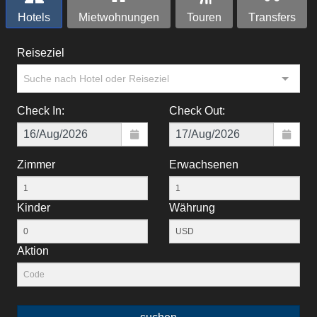
Hotels
Mietwohnungen
Touren
Тransfers
Reiseziel
Suche nach Hotel oder Reiseziel
Check In:
Check Out:
Zimmer
Erwachsenen
Kinder
Währung
Aktion