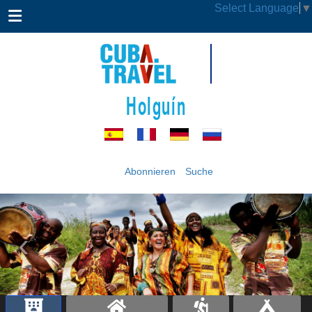
Select Language
▼
Holguín
Abonnieren
Suche
‹
›