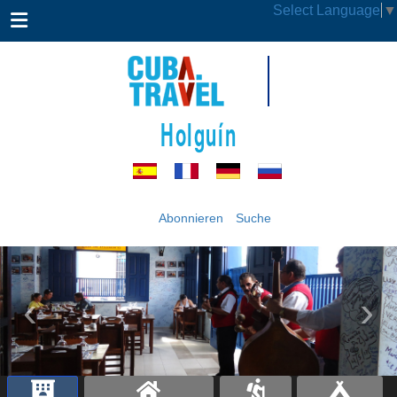
Select Language
▼
Holguín
Abonnieren
Suche
‹
›