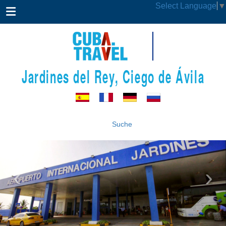
Select Language
▼
Jardines del Rey, Ciego de Ávila
Suche
‹
›