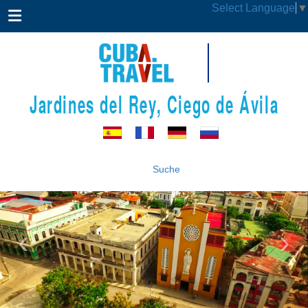
Select Language
▼
Jardines del Rey, Ciego de Ávila
Suche
‹
›