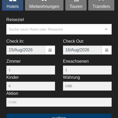
Hotels
Mietwohnungen
Touren
Тransfers
Reiseziel
Suche nach Hotel oder Reiseziel
Check In:
Check Out:
Zimmer
Erwachsenen
Kinder
Währung
Aktion