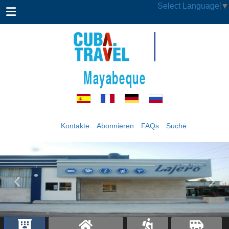
Select Language
▼
Mayabeque
Kontakte
Abonnieren
FAQs
Suche
‹
›