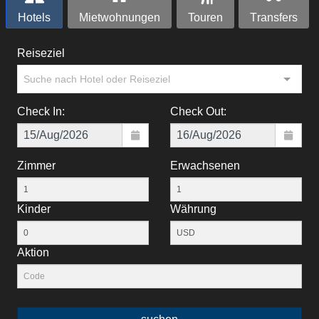
Hotels
Mietwohnungen
Touren
Тransfers
Reiseziel
Suche nach Hotel oder Reiseziel
Check In:
Check Out:
Zimmer
Erwachsenen
Kinder
Währung
Aktion