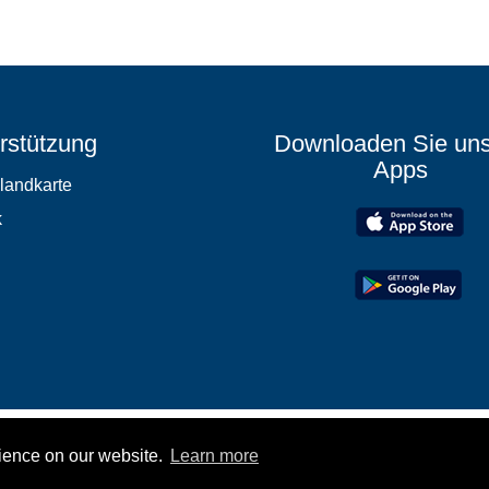
rstützung
Downloaden Sie un
Apps
elandkarte
k
rience on our website.
Learn more