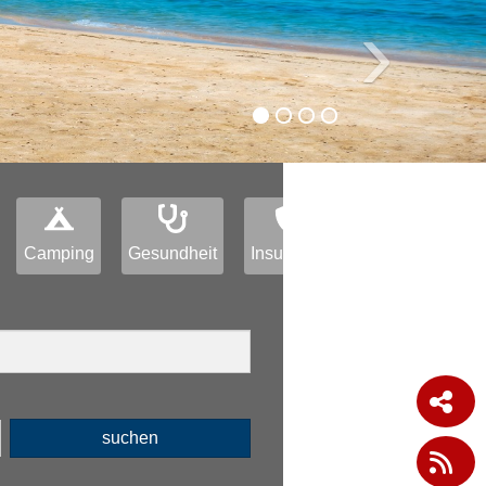
›
Camping
Gesundheit
Insurance
suchen