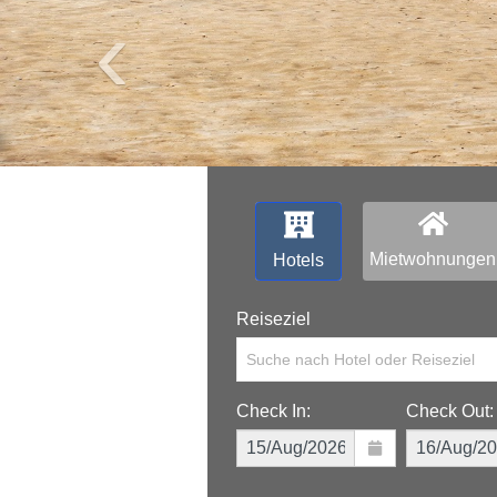
‹
Mietwohnungen
Hotels
Reiseziel
Suche nach Hotel oder Reiseziel
Check In:
Check Out: