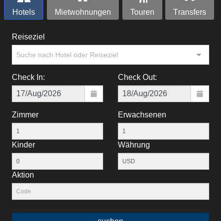
Hotels
Mietwohnungen
Touren
Тransfers
Reiseziel
Suche nach Hotel oder Reiseziel
Check In:
Check Out:
Zimmer
Erwachsenen
Kinder
Währung
Aktion